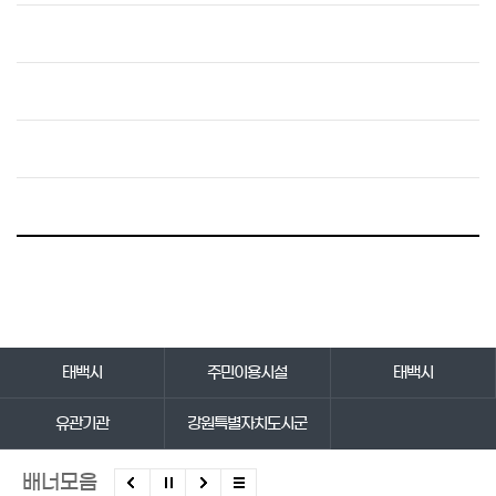
바로가기 서비스
태백시
주민이용시설
태백시
유관기관
강원특별자치도시군
배너모음