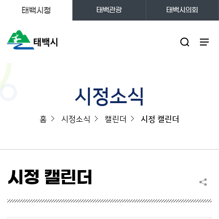
태백시청
태백관광
태백시의회
주메뉴
시정소식
홈
시정소식
캘린더
시정 캘린더
시정 캘린더