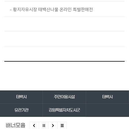
황지자유시장 태백산나물 온라인 특별판매전
바로가기 서비스
태백시
주민이용시설
태백시
유관기관
강원특별자치도시군
배너모음