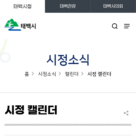
태백시청
태백관광
태백시의회
주메뉴
시정소식
홈
시정소식
캘린더
시정 캘린더
시정 캘린더