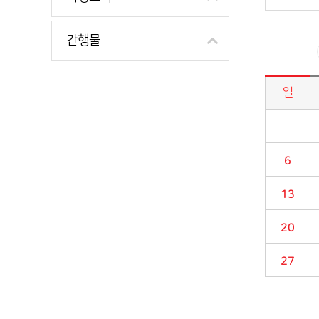
간행물
일
시정소식>시정 캘린더 게시판의 (2020년 09월) 달력형태로 일정명, 일정내용을 제공합니다.
6
13
20
27