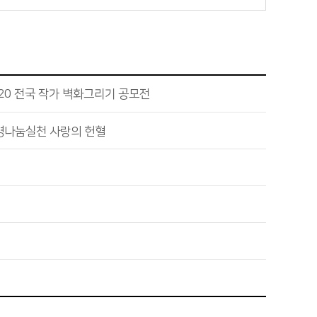
20 전국 작가 벽화그리기 공모전
명나눔실천 사랑의 헌혈