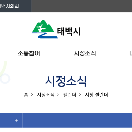
태백시의회
소통참여
시정소식
시정소식
홈
시정소식
캘린더
시정 캘린더