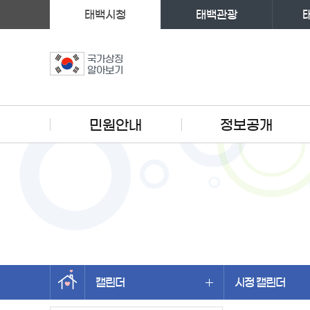
태백시청
태백관광
국가상징
알아보기
주메뉴
민원안내
정보공개
캘린더
시정 캘린더
왼쪽메뉴