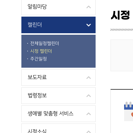
알림마당
시정
캘린더
전체일정캘린더
시정 캘린더
게시물 검색
주간일정
보도자료
법령정보
생애별 맞춤형 서비스
시정소식