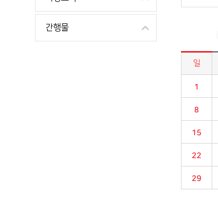
간행물
일
시정소식>시정 캘린더 게시판의 (2020년 11월) 달력형태로 일정명, 일정내용을 제공합니다.
1
8
15
22
29