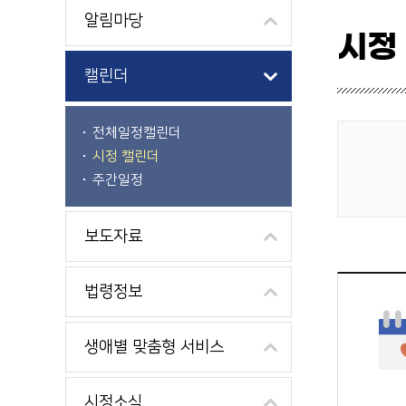
알림마당
시정
캘린더
전체일정캘린더
시정 캘린더
게시물 검색
주간일정
보도자료
법령정보
생애별 맞춤형 서비스
시정소식