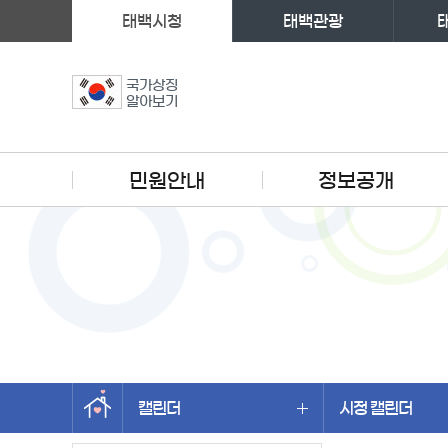
태백시청
태백관광
국가상징
알아보기
주메뉴
민원안내
정보공개
캘린더
시정 캘린더
왼쪽메뉴