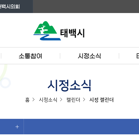
태백시의회
소통참여
시정소식
시정소식
홈
시정소식
캘린더
시정 캘린더