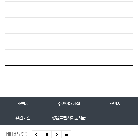
바로가기 서비스
태백시
주민이용시설
태백시
유관기관
강원특별자치도시군
배너모음