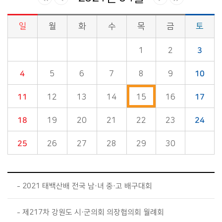
일
월
화
수
목
금
토
시정소식>시정 캘린더 게시판의 (2021년 04월) 달력형태로 일정명, 일정내용을 제공합니다.
1
2
3
4
5
6
7
8
9
10
11
12
13
14
15
16
17
18
19
20
21
22
23
24
25
26
27
28
29
30
2021 태백산배 전국 남·녀 중·고 배구대회
제217차 강원도 시·군의회 의장협의회 월례회