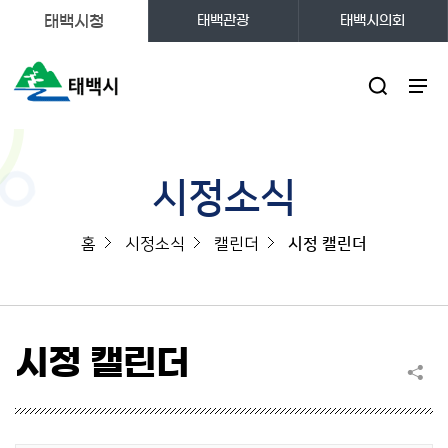
태백시청
태백관광
태백시의회
주메뉴
시정소식
홈
시정소식
캘린더
시정 캘린더
시정 캘린더