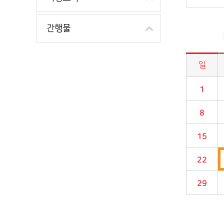
간행물
일
시정소식>시정 캘린더 게시판의 (2021년 08월) 달력형태로 일정명, 일정내용을 제공합니다.
1
8
15
22
29