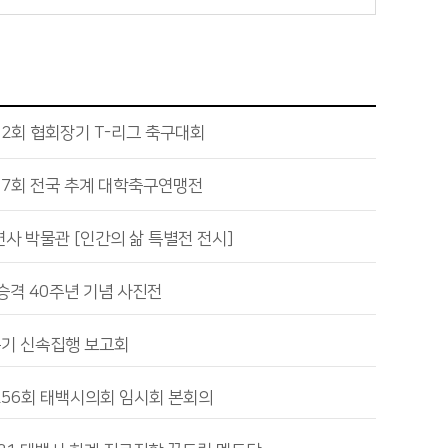
2회 협회장기 T-리그 축구대회
57회 전국 추계 대학축구연맹전
사 박물관 [인간의 삶 특별전 전시]
승격 40주년 기념 사진전
분기 신속집행 보고회
256회 태백시의회 임시회 본회의