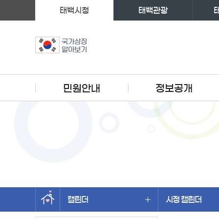
태백시청
태백관광
국가상징
알아보기
주메뉴
민원안내
정보공개
캘린더
시정 캘린더
왼쪽메뉴