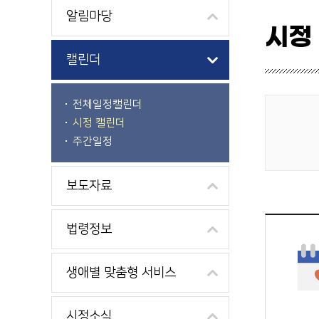
알림마당
시정
캘린더
전체일정캘린더
시정 캘린더
게시물 검색
주간일정
보도자료
법령정보
생애별 맞춤형 서비스
시정소식