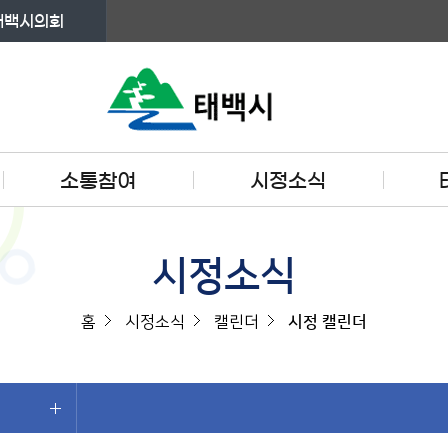
태백시의회
소통참여
시정소식
시정소식
홈
시정소식
캘린더
시정 캘린더