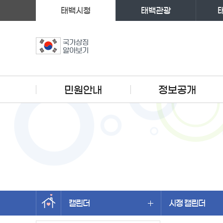
태백시청
태백관광
국가상징
알아보기
주메뉴
민원안내
정보공개
캘린더
시정 캘린더
왼쪽메뉴