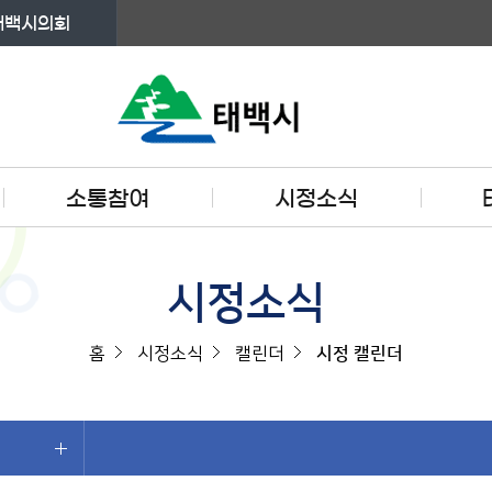
태백시의회
소통참여
시정소식
시정소식
홈
시정소식
캘린더
시정 캘린더