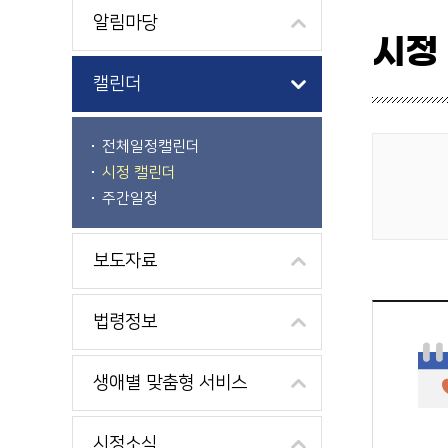
알림마당
시정
캘린더
전체일정캘린더
시정 캘린더
게시물 검색
주간일정
보도자료
법령정보
생애별 맞춤형 서비스
시정소식