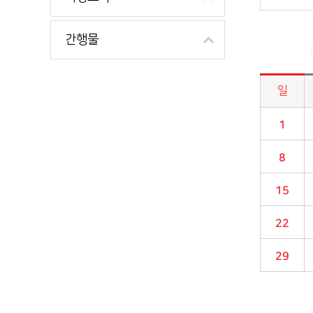
간행물
일
시정소식>시정 캘린더 게시판의 (2021년 08월) 달력형태로 일정명, 일정내용을 제공합니다.
1
8
15
22
29