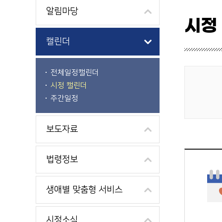
알림마당
시정
캘린더
전체일정캘린더
시정 캘린더
게시물 검색
주간일정
보도자료
법령정보
생애별 맞춤형 서비스
시정소식