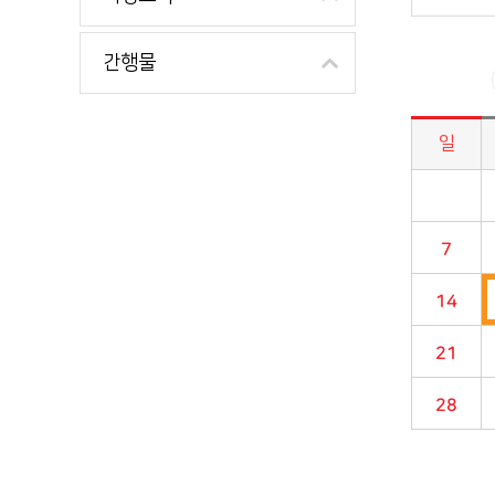
간행물
일
시정소식>시정 캘린더 게시판의 (2021년 11월) 달력형태로 일정명, 일정내용을 제공합니다.
7
14
21
28