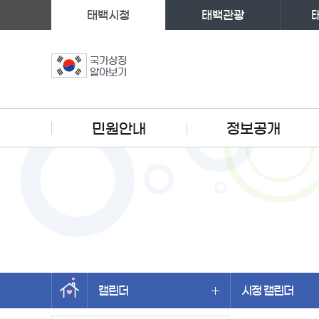
태백시청
태백관광
국가상징
알아보기
주메뉴
민원안내
정보공개
캘린더
시정 캘린더
왼쪽메뉴