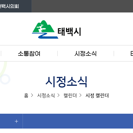
태백시의회
소통참여
시정소식
시정소식
홈
시정소식
캘린더
시정 캘린더