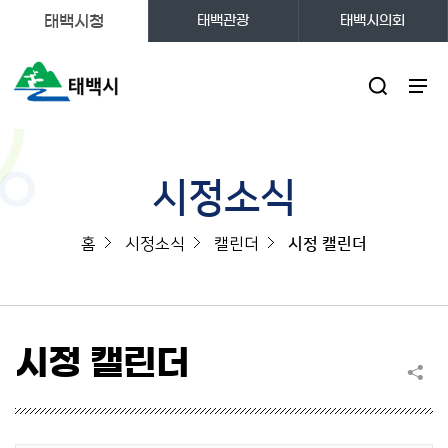
태백시청
태백관광
태백시의회
주메뉴
시정소식
홈
시정소식
캘린더
시정 캘린더
시정 캘린더