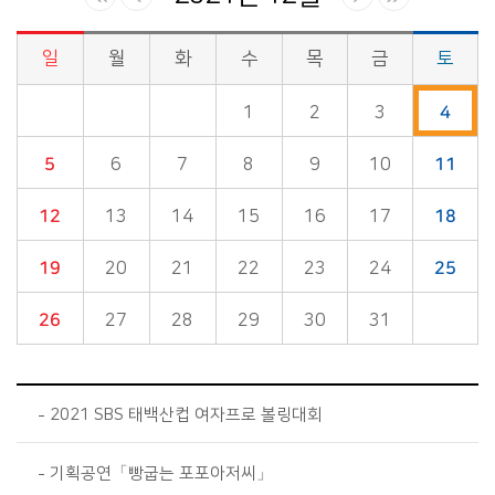
일
월
화
수
목
금
토
시정소식>시정 캘린더 게시판의 (2021년 12월) 달력형태로 일정명, 일정내용을 제공합니다.
1
2
3
4
5
6
7
8
9
10
11
12
13
14
15
16
17
18
19
20
21
22
23
24
25
26
27
28
29
30
31
2021 SBS 태백산컵 여자프로 볼링대회
기획공연「빵굽는 포포아저씨」