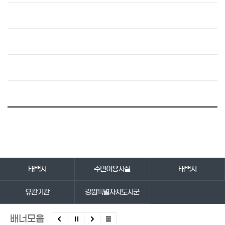
바로가기 서비스
태백시
주민이용시설
태백시
유관기관
강원특별자치도시군
배너모음