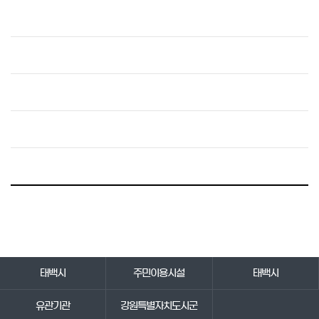
바로가기 서비스
태백시
주민이용시설
태백시
유관기관
강원특별자치도시군