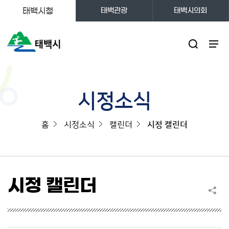
태백시청
태백관광
태백시의회
주메뉴
시정소식
홈
시정소식
캘린더
시정 캘린더
시정 캘린더