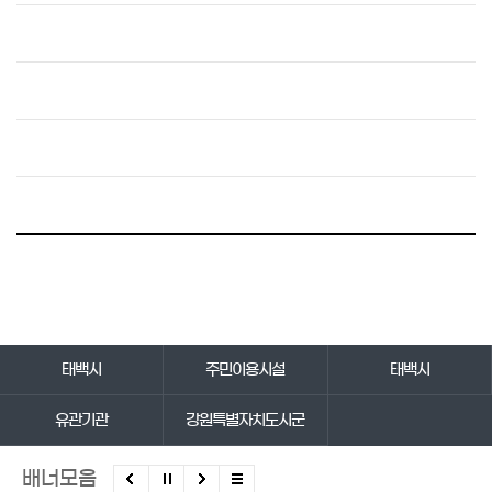
바로가기 서비스
태백시
주민이용시설
태백시
유관기관
강원특별자치도시군
배너모음