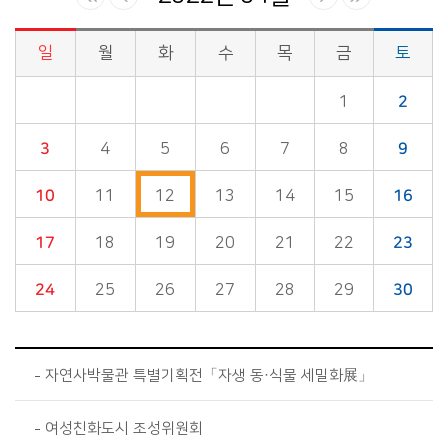
일
월
화
수
목
금
토
시정소식>시정 캘린더 게시판의 (2022년 04월) 달력형태로 일정명, 일정내용을 제공합니다.
1
2
3
4
5
6
7
8
9
10
11
12
13
14
15
16
17
18
19
20
21
22
23
24
25
26
27
28
29
30
자연사박물관 특별기획전「자생 동·식물 세밀화展」
여성친화도시 조성위원회