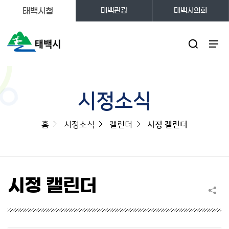
태백시청
태백관광
태백시의회
주메뉴
시정소식
홈
시정소식
캘린더
시정 캘린더
시정 캘린더