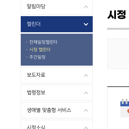
알림마당
시정
캘린더
전체일정캘린더
시정 캘린더
게시물 검색
주간일정
보도자료
법령정보
생애별 맞춤형 서비스
시정소식