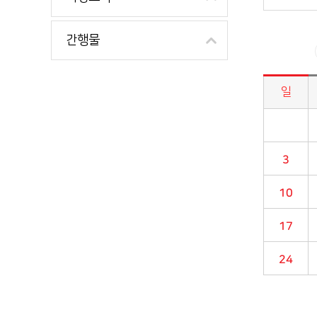
간행물
일
시정소식>시정 캘린더 게시판의 (2022년 04월) 달력형태로 일정명, 일정내용을 제공합니다.
3
10
17
24