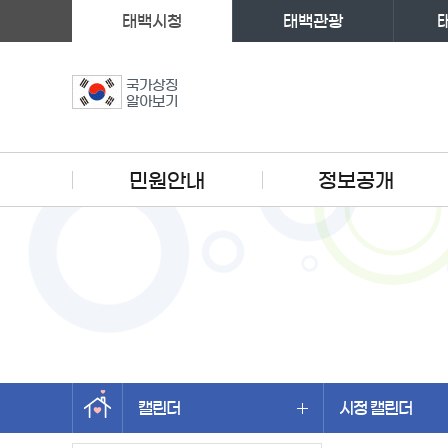
태백시청
태백관광
국가상징
알아보기
주메뉴
민원안내
정보공개
캘린더
시정 캘린더
왼쪽메뉴