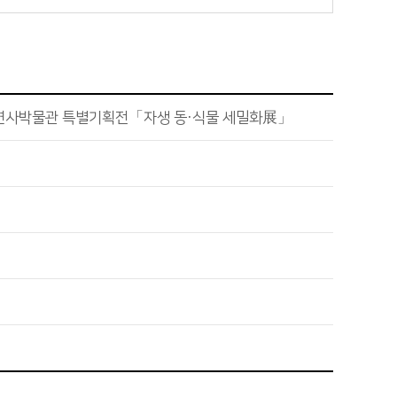
연사박물관 특별기획전「자생 동·식물 세밀화展」