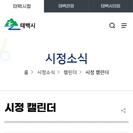
태백시청
태백관광
태백시의회
주메뉴
시정소식
홈
시정소식
캘린더
시정 캘린더
시정 캘린더