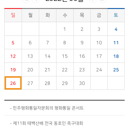
일
월
화
수
목
금
토
시정소식>시정 캘린더 게시판의 (2022년 06월) 달력형태로 일정명, 일정내용을 제공합니다.
1
2
3
4
5
6
7
8
9
10
11
12
13
14
15
16
17
18
19
20
21
22
23
24
25
26
27
28
29
30
민주평화통일자문회의 평화통일 콘서트
제11회 태백산배 전국 동호인 족구대회