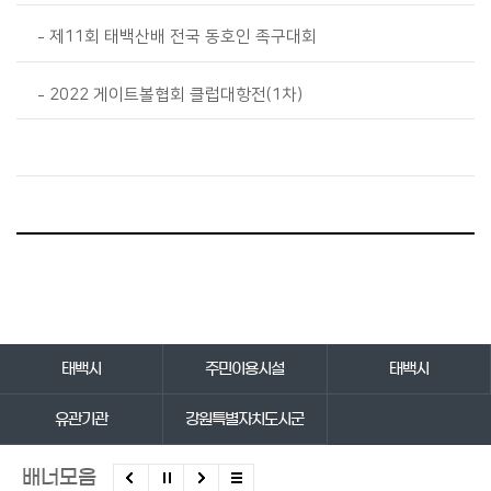
제11회 태백산배 전국 동호인 족구대회
2022 게이트볼협회 클럽대항전(1차)
바로가기 서비스
태백시
주민이용시설
태백시
유관기관
강원특별자치도시군
배너모음