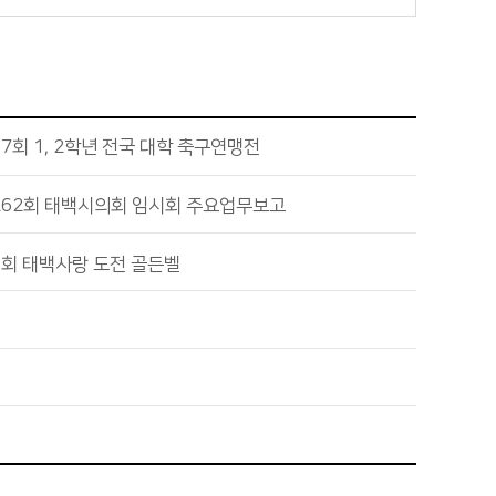
7회 1, 2학년 전국 대학 축구연맹전
262회 태백시의회 임시회 주요업무보고
1회 태백사랑 도전 골든벨