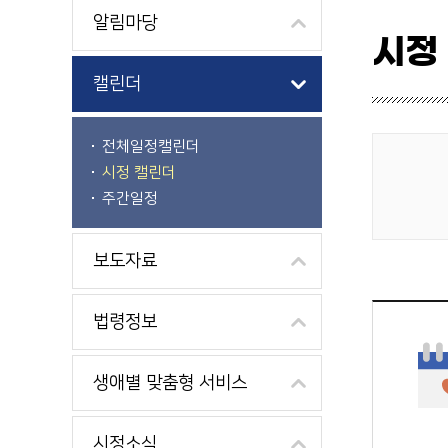
알림마당
시정
캘린더
전체일정캘린더
시정 캘린더
게시물 검색
주간일정
보도자료
법령정보
생애별 맞춤형 서비스
시정소식