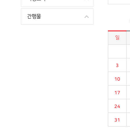
간행물
일
시정소식>시정 캘린더 게시판의 (2022년 07월) 달력형태로 일정명, 일정내용을 제공합니다.
3
10
17
24
31