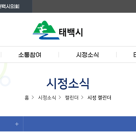
태백시의회
소통참여
시정소식
시정소식
홈
시정소식
캘린더
시정 캘린더