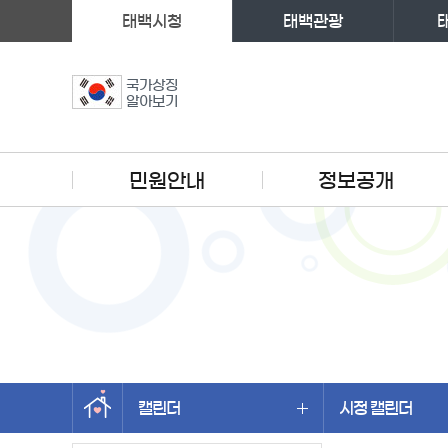
태백시청
태백관광
국가상징
알아보기
주메뉴
민원안내
정보공개
캘린더
시정 캘린더
왼쪽메뉴