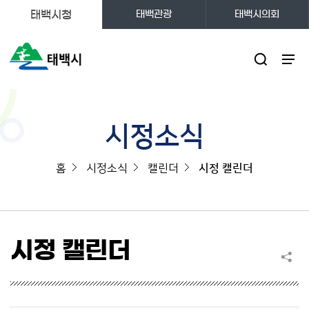
태백시청
태백관광
태백시의회
주메뉴
시정소식
홈
시정소식
캘린더
시정 캘린더
시정 캘린더