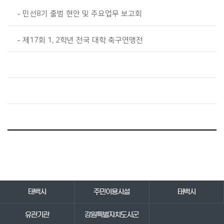
민선8기 출범 현안 및 주요업무 보고회
제17회 1, 2학년 전국 대학 축구연맹전
바로가기 서비스
태백시
주민이용시설
태백시
유관기관
강원특별자치도시군