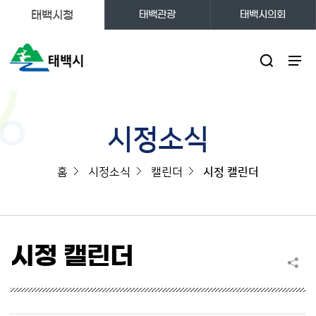
태백시청
태백관광
태백시의회
주메뉴
시정소식
홈
시정소식
캘린더
시정 캘린더
시정 캘린더