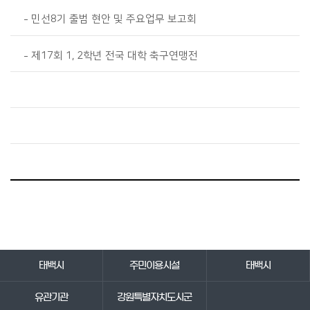
민선8기 출범 현안 및 주요업무 보고회
제17회 1, 2학년 전국 대학 축구연맹전
바로가기 서비스
태백시
주민이용시설
태백시
유관기관
강원특별자치도시군