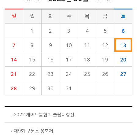
일
월
화
수
목
금
토
시정소식>시정 캘린더 게시판의 (2022년 08월) 달력형태로 일정명, 일정내용을 제공합니다.
1
2
3
4
5
6
7
8
9
10
11
12
13
14
15
16
17
18
19
20
21
22
23
24
25
26
27
28
29
30
31
2022 게이트볼협회 클럽대항전
제9회 구문소 용축제