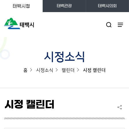
태백시청
태백관광
태백시의회
주메뉴
시정소식
홈
시정소식
캘린더
시정 캘린더
시정 캘린더