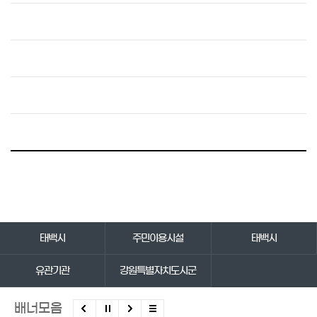
바로가기 서비스
태백시
주민이용시설
태백시
유관기관
강원특별자치도시군
배너모음