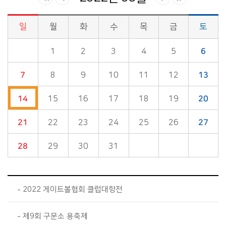
일
월
화
수
목
금
토
시정소식>시정 캘린더 게시판의 (2022년 08월) 달력형태로 일정명, 일정내용을 제공합니다.
1
2
3
4
5
6
7
8
9
10
11
12
13
14
15
16
17
18
19
20
21
22
23
24
25
26
27
28
29
30
31
2022 게이트볼협회 클럽대항전
제9회 구문소 용축제