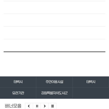
바로가기 서비스
태백시
주민이용시설
태백시
유관기관
강원특별자치도시군
배너모음