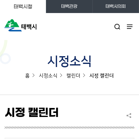
태백시청
태백관광
태백시의회
주메뉴
시정소식
홈
시정소식
캘린더
시정 캘린더
시정 캘린더