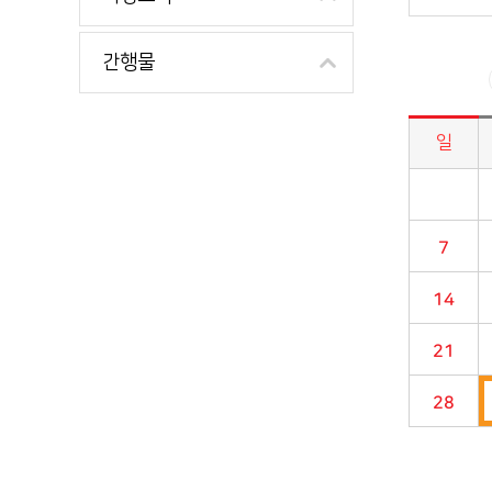
간행물
일
시정소식>시정 캘린더 게시판의 (2022년 08월) 달력형태로 일정명, 일정내용을 제공합니다.
7
14
21
28