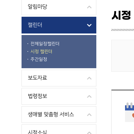
알림마당
시정
캘린더
전체일정캘린더
시정 캘린더
게시물 검색
주간일정
보도자료
법령정보
생애별 맞춤형 서비스
시정소식