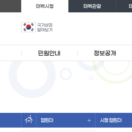
태백시청
태백관광
국가상징
알아보기
주메뉴
민원안내
정보공개
캘린더
시정 캘린더
왼쪽메뉴