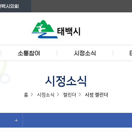
태백시의회
소통참여
시정소식
시정소식
홈
시정소식
캘린더
시정 캘린더