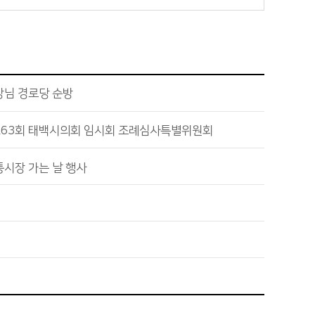
장님 경로당 순방
263회 태백시의회 임시회 조례심사특별위원회
통시장 가는 날 행사