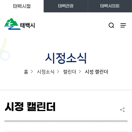
태백시청
태백관광
태백시의회
주메뉴
시정소식
홈
시정소식
캘린더
시정 캘린더
시정 캘린더