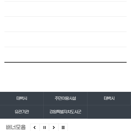
바로가기 서비스
태백시
주민이용시설
태백시
유관기관
강원특별자치도시군
배너모음