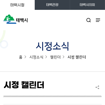
태백시청
태백관광
태백시의회
주메뉴
시정소식
홈
시정소식
캘린더
시정 캘린더
시정 캘린더