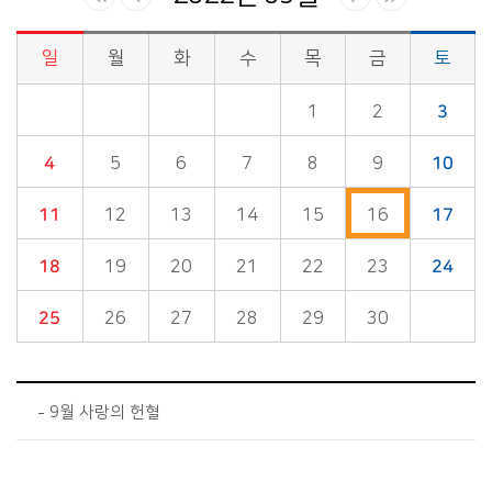
일
월
화
수
목
금
토
시정소식>시정 캘린더 게시판의 (2022년 09월) 달력형태로 일정명, 일정내용을 제공합니다.
1
2
3
4
5
6
7
8
9
10
11
12
13
14
15
16
17
18
19
20
21
22
23
24
25
26
27
28
29
30
9월 사랑의 헌혈