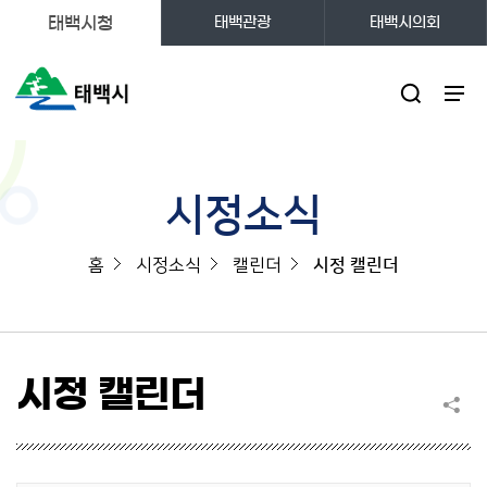
태백시청
태백관광
태백시의회
주메뉴
시정소식
홈
시정소식
캘린더
시정 캘린더
시정 캘린더