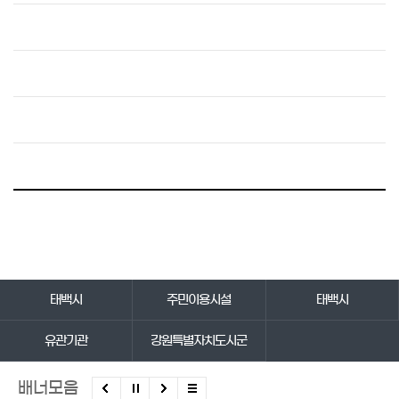
바로가기 서비스
태백시
주민이용시설
태백시
유관기관
강원특별자치도시군
배너모음