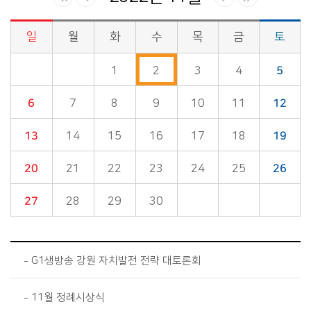
일
월
화
수
목
금
토
시정소식>시정 캘린더 게시판의 (2022년 11월) 달력형태로 일정명, 일정내용을 제공합니다.
1
2
3
4
5
6
7
8
9
10
11
12
13
14
15
16
17
18
19
20
21
22
23
24
25
26
27
28
29
30
G1생방송 강원 자치발전 전략 대토론회
11월 정례시상식