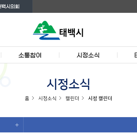
태백시의회
소통참여
시정소식
시정소식
홈
시정소식
캘린더
시정 캘린더