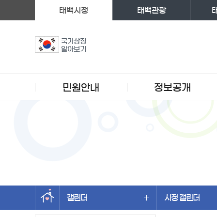
태백시청
태백관광
국가상징
알아보기
주메뉴
민원안내
정보공개
캘린더
시정 캘린더
왼쪽메뉴