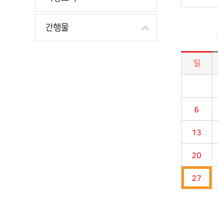
간행물
일
시정소식>시정 캘린더 게시판의 (2022년 11월) 달력형태로 일정명, 일정내용을 제공합니다.
6
13
20
27