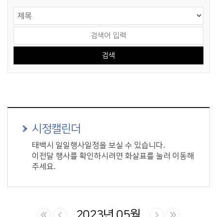
게시물 검색
검색 영역 선택
검색어 입력
시정캘린더
태백시 일일행사일정을 보실 수 있습니다.
이전달 행사를 확인하시려면 화살표를 눌러 이동해
주세요.
2023년 05월