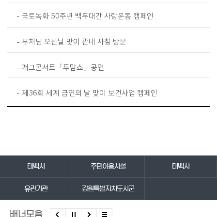
국토녹화 50주년 백두대간 사랑운동 캠페인
부처님 오신날 맞이 관내 사찰 방문
개그콘서트「투맘쇼」공연
제36회 세계 금연의 날 맞이 보건사업 캠페인
바로가기 서비스
태백시
주민이용시설
태백시
유관기관
강원특별자치도시군
배너모음