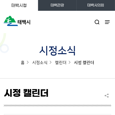
태백시청
태백관광
태백시의회
주메뉴
시정소식
홈
시정소식
캘린더
시정 캘린더
시정 캘린더