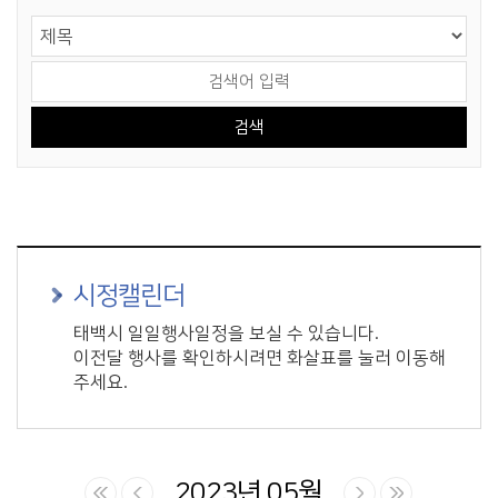
게시물 검색
검색 영역 선택
검색어 입력
시정캘린더
태백시 일일행사일정을 보실 수 있습니다.
이전달 행사를 확인하시려면 화살표를 눌러 이동해
주세요.
2023년 05월