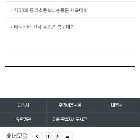
제33회 통리초등학교총동문 체육대회
태백산배 전국 유소년 축구대회
바로가기 서비스
태백시
주민이용시설
태백시
유관기관
강원특별자치도시군
배너모음