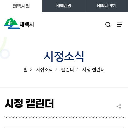
태백시청
태백관광
태백시의회
주메뉴
시정소식
홈
시정소식
캘린더
시정 캘린더
시정 캘린더