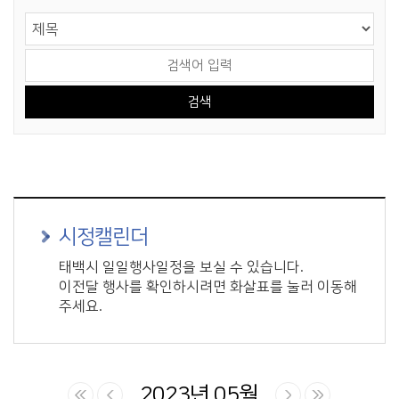
게시물 검색
검색 영역 선택
검색어 입력
시정캘린더
태백시 일일행사일정을 보실 수 있습니다.
이전달 행사를 확인하시려면 화살표를 눌러 이동해
주세요.
2023년 05월