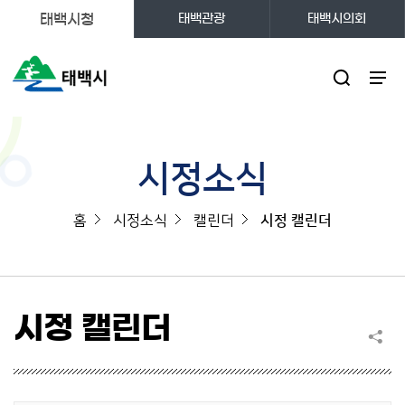
태백시청
태백관광
태백시의회
주메뉴
시정소식
홈
시정소식
캘린더
시정 캘린더
시정 캘린더