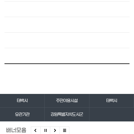
바로가기 서비스
태백시
주민이용시설
태백시
유관기관
강원특별자치도시군
배너모음