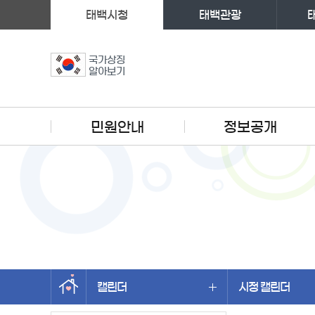
태백시청
태백관광
국가상징
알아보기
주메뉴
민원안내
정보공개
캘린더
시정 캘린더
왼쪽메뉴