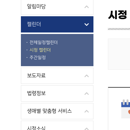
알림마당
시정
캘린더
전체일정캘린더
시정 캘린더
게시물 검색
주간일정
보도자료
법령정보
생애별 맞춤형 서비스
시정소식