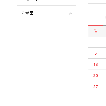
간행물
일
시정소식>시정 캘린더 게시판의 (2023년 08월) 달력형태로 일정명, 일정내용을 제공합니다.
6
13
20
27