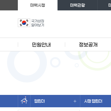
태백시청
태백관광
국가상징
알아보기
주메뉴
민원안내
정보공개
캘린더
시정 캘린더
왼쪽메뉴