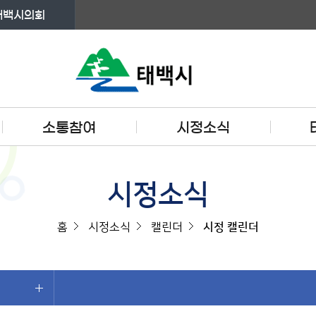
태백시의회
소통참여
시정소식
시정소식
홈
시정소식
캘린더
시정 캘린더