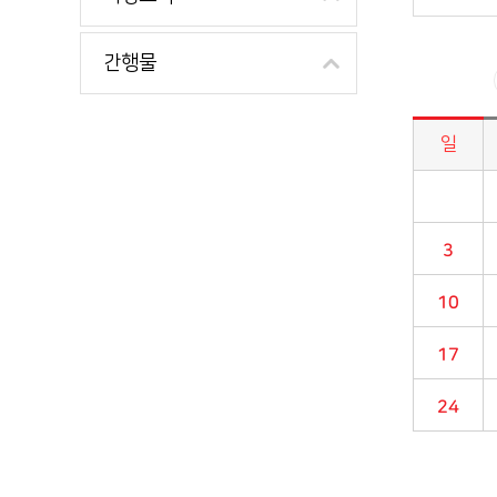
간행물
일
시정소식>시정 캘린더 게시판의 (2023년 09월) 달력형태로 일정명, 일정내용을 제공합니다.
3
10
17
24