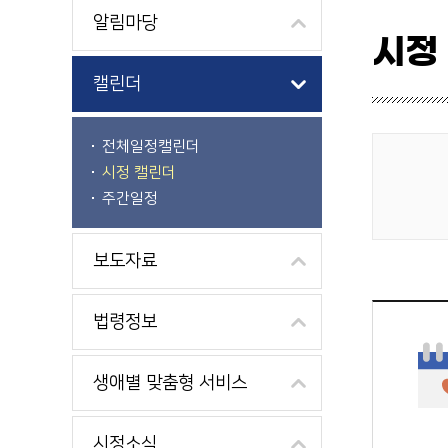
알림마당
시정
캘린더
전체일정캘린더
시정 캘린더
게시물 검색
주간일정
보도자료
법령정보
생애별 맞춤형 서비스
시정소식