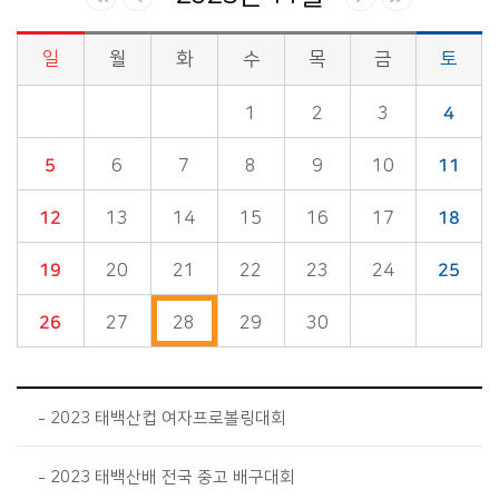
일
월
화
수
목
금
토
시정소식>시정 캘린더 게시판의 (2023년 11월) 달력형태로 일정명, 일정내용을 제공합니다.
1
2
3
4
5
6
7
8
9
10
11
12
13
14
15
16
17
18
19
20
21
22
23
24
25
26
27
28
29
30
2023 태백산컵 여자프로볼링대회
2023 태백산배 전국 중고 배구대회