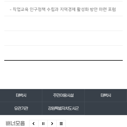
직업교육 인구정책 수립과 지역경제 활성화 방안 마련 포럼
바로가기 서비스
태백시
주민이용시설
태백시
유관기관
강원특별자치도시군
배너모음