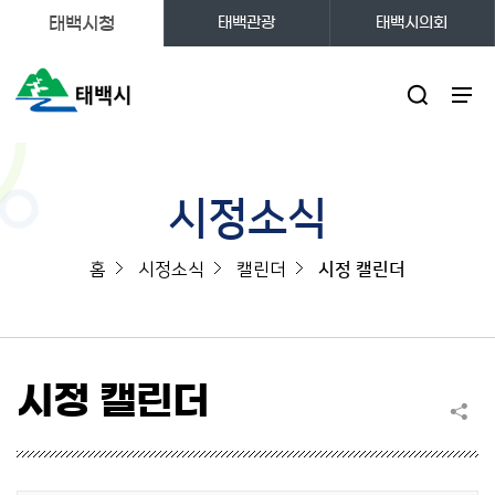
태백시청
태백관광
태백시의회
주메뉴
시정소식
홈
시정소식
캘린더
시정 캘린더
시정 캘린더