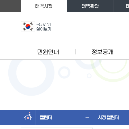
태백시청
태백관광
국가상징
알아보기
주메뉴
민원안내
정보공개
캘린더
시정 캘린더
왼쪽메뉴