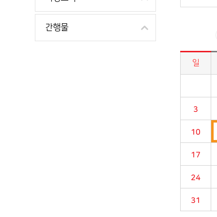
간행물
일
시정소식>시정 캘린더 게시판의 (2023년 12월) 달력형태로 일정명, 일정내용을 제공합니다.
3
10
17
24
31