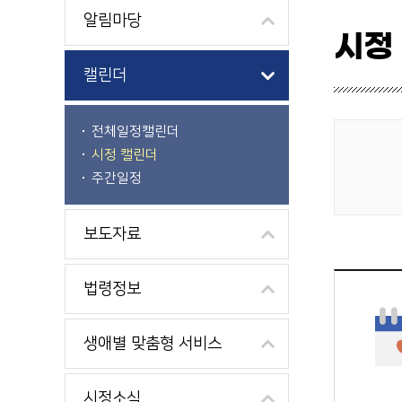
알림마당
시정
캘린더
전체일정캘린더
시정 캘린더
게시물 검색
주간일정
보도자료
법령정보
생애별 맞춤형 서비스
시정소식