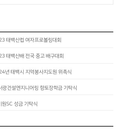
023 태백산컵 여자프로볼링대회
23 태백산배 전국 중고 배구대회
024년 태백시 지역봉사지도원 위촉식
서광건설엔지니어링 향토장학금 기탁식
이원SC 성금 기탁식