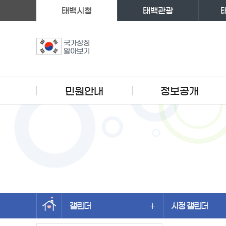
태백시청
태백관광
국가상징
알아보기
주메뉴
민원안내
정보공개
캘린더
시정 캘린더
왼쪽메뉴