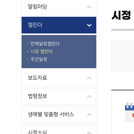
알림마당
시정
캘린더
전체일정캘린더
시정 캘린더
게시물 검색
주간일정
보도자료
법령정보
생애별 맞춤형 서비스
시정소식