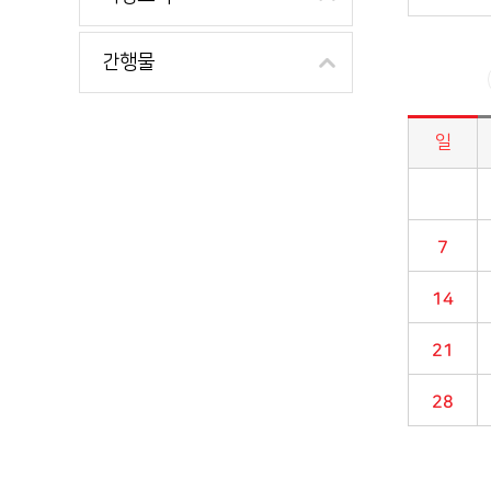
간행물
일
시정소식>시정 캘린더 게시판의 (2024년 01월) 달력형태로 일정명, 일정내용을 제공합니다.
7
14
21
28