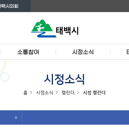
태백시의회
소통참여
시정소식
시정소식
홈
시정소식
캘린더
시정 캘린더