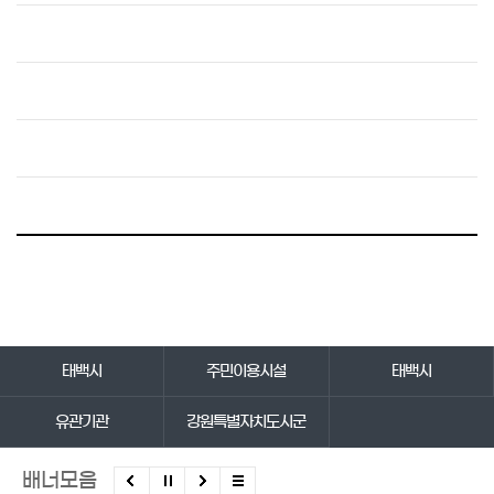
바로가기 서비스
태백시
주민이용시설
태백시
유관기관
강원특별자치도시군
배너모음