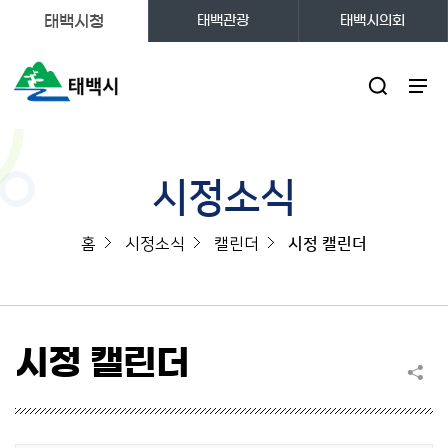
태백시청
태백관광
태백시의회
주메뉴
시정소식
홈
시정소식
캘린더
시정 캘린더
시정 캘린더