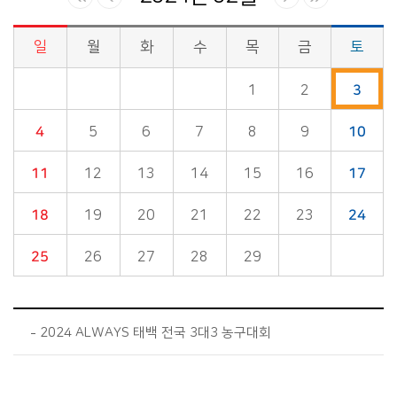
일
월
화
수
목
금
토
시정소식>시정 캘린더 게시판의 (2024년 02월) 달력형태로 일정명, 일정내용을 제공합니다.
1
2
3
4
5
6
7
8
9
10
11
12
13
14
15
16
17
18
19
20
21
22
23
24
25
26
27
28
29
2024 ALWAYS 태백 전국 3대3 농구대회