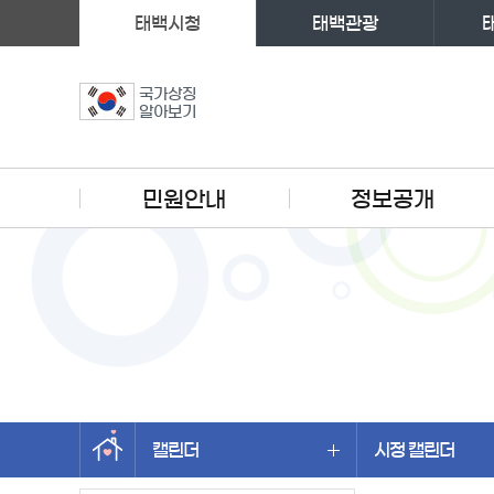
태백시청
태백관광
국가상징
알아보기
주메뉴
민원안내
정보공개
캘린더
시정 캘린더
왼쪽메뉴