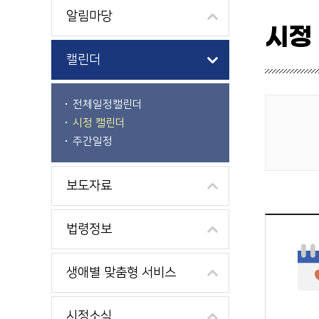
알림마당
시정
캘린더
전체일정캘린더
시정 캘린더
게시물 검색
주간일정
보도자료
법령정보
생애별 맞춤형 서비스
시정소식