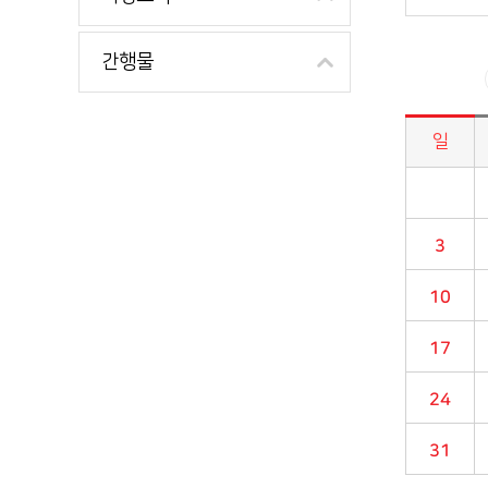
간행물
일
시정소식>시정 캘린더 게시판의 (2024년 03월) 달력형태로 일정명, 일정내용을 제공합니다.
3
10
17
24
31