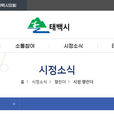
태백시의회
소통참여
시정소식
시정소식
홈
시정소식
캘린더
시정 캘린더