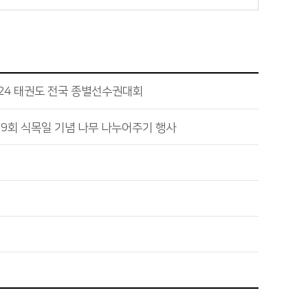
024 태권도 전국 종별선수권대회
79회 식목일 기념 나무 나누어주기 행사