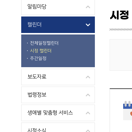
알림마당
시정
캘린더
전체일정캘린더
시정 캘린더
게시물 검색
주간일정
보도자료
법령정보
생애별 맞춤형 서비스
시정소식