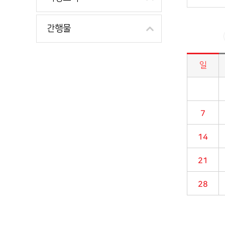
간행물
일
시정소식>시정 캘린더 게시판의 (2024년 04월) 달력형태로 일정명, 일정내용을 제공합니다.
7
14
21
28