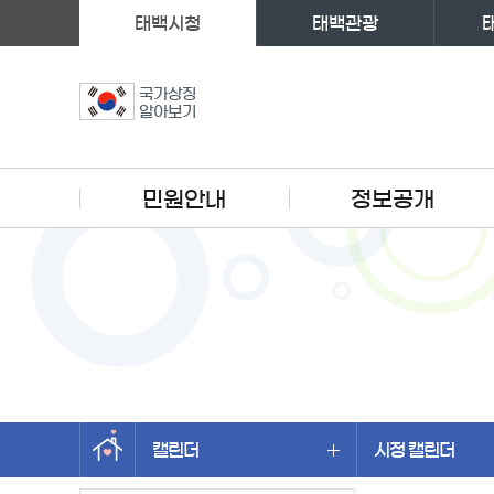
태백시청
태백관광
국가상징
알아보기
주메뉴
민원안내
정보공개
캘린더
시정 캘린더
왼쪽메뉴