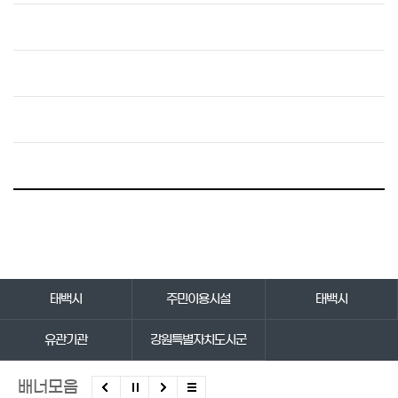
바로가기 서비스
태백시
주민이용시설
태백시
유관기관
강원특별자치도시군
배너모음