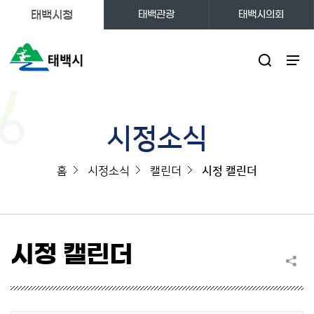
태백시청
태백관광
태백시의회
주메뉴
시정소식
홈
시정소식
캘린더
시정 캘린더
시정 캘린더