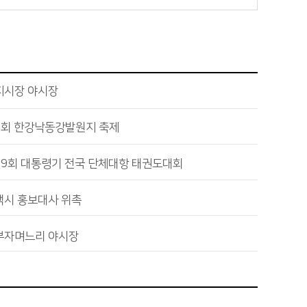
지시장 야시장
9회 한강낙동강발원지 축제
59회 대통령기 전국 단체대항 태권도대회
백시 홍보대사 위촉
부자며느리 야시장