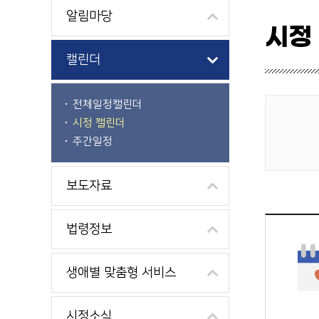
알림마당
시정
캘린더
전체일정캘린더
시정 캘린더
게시물 검색
주간일정
보도자료
법령정보
생애별 맞춤형 서비스
시정소식