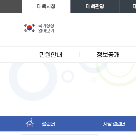
태백시청
태백관광
국가상징
알아보기
주메뉴
민원안내
정보공개
캘린더
시정 캘린더
왼쪽메뉴