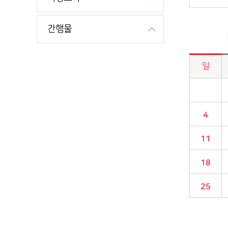
간행물
일
시정소식>시정 캘린더 게시판의 (2024년 08월) 달력형태로 일정명, 일정내용을 제공합니다.
4
11
18
25