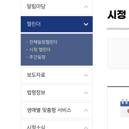
알림마당
시정
캘린더
전체일정캘린더
시정 캘린더
게시물 검색
주간일정
보도자료
법령정보
생애별 맞춤형 서비스
시정소식