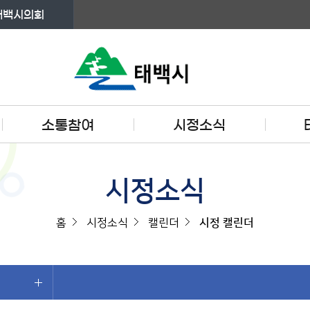
태백시의회
소통참여
시정소식
시정소식
홈
시정소식
캘린더
시정 캘린더