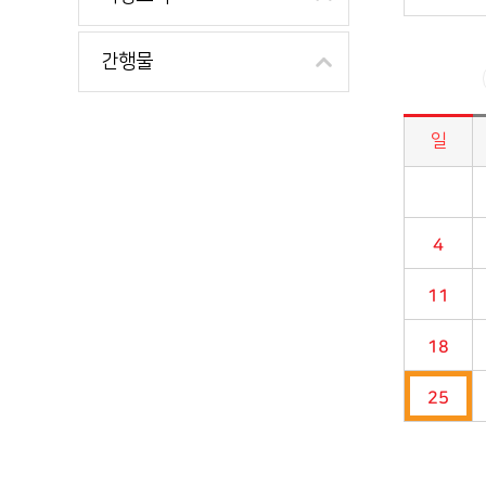
간행물
일
시정소식>시정 캘린더 게시판의 (2024년 08월) 달력형태로 일정명, 일정내용을 제공합니다.
4
11
18
25