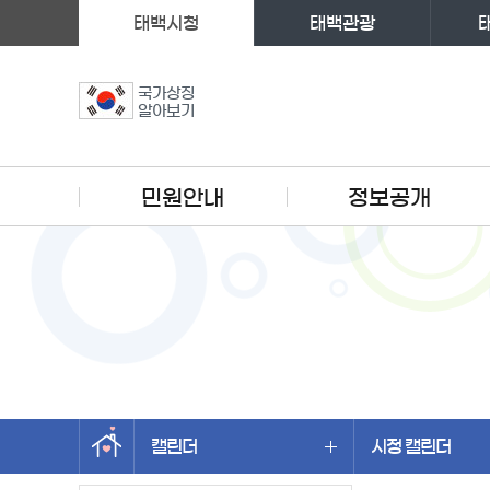
태백시청
태백관광
국가상징
알아보기
주메뉴
민원안내
정보공개
캘린더
시정 캘린더
왼쪽메뉴