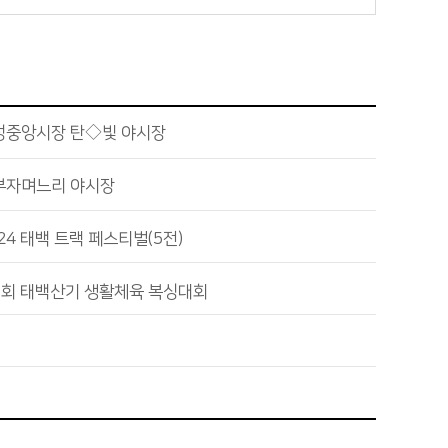
성중앙시장 탄◇빛 야시장
부자며느리 야시장
24 태백 트랙 페스티벌(5전)
1회 태백산기 생활체육 복싱대회