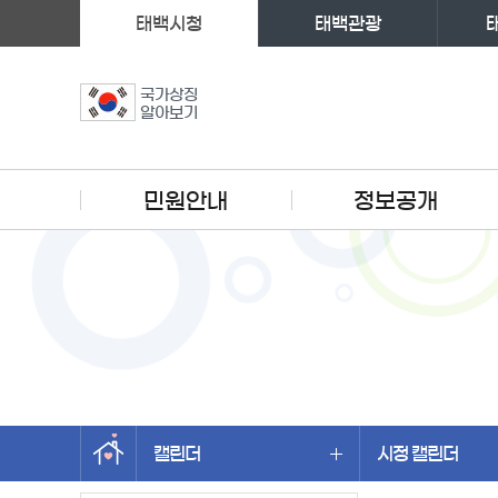
태백시청
태백관광
국가상징
알아보기
주메뉴
민원안내
정보공개
캘린더
시정 캘린더
왼쪽메뉴