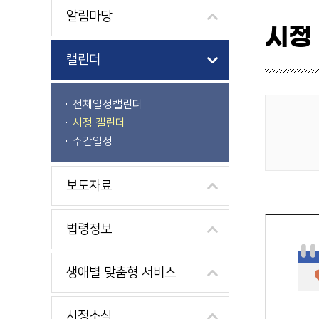
알림마당
시정
캘린더
전체일정캘린더
시정 캘린더
게시물 검색
주간일정
보도자료
법령정보
생애별 맞춤형 서비스
시정소식