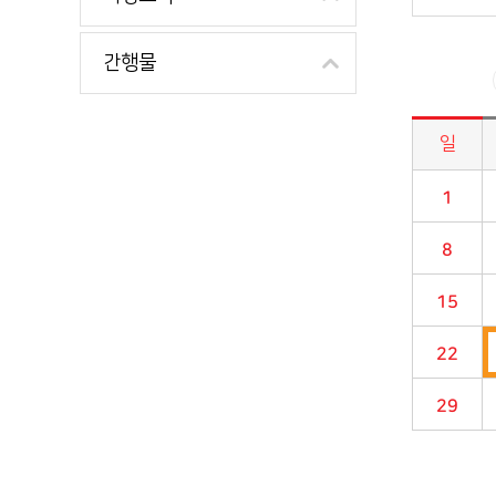
간행물
일
시정소식>시정 캘린더 게시판의 (2024년 09월) 달력형태로 일정명, 일정내용을 제공합니다.
1
8
15
22
29