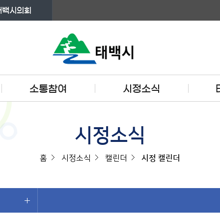
태백시의회
소통참여
시정소식
시정소식
홈
시정소식
캘린더
시정 캘린더