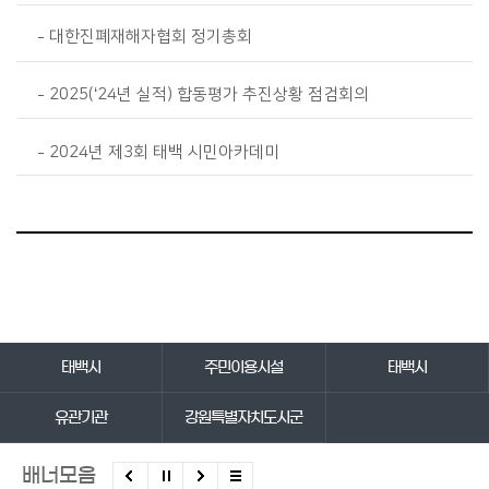
대한진폐재해자협회 정기총회
2025(‘24년 실적) 합동평가 추진상황 점검회의
2024년 제3회 태백 시민아카데미
바로가기 서비스
태백시
주민이용시설
태백시
유관기관
강원특별자치도시군
배너모음