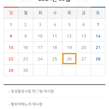
일
월
화
수
목
금
토
시정소식>시정 캘린더 게시판의 (2024년 09월) 달력형태로 일정명, 일정내용을 제공합니다.
1
2
3
4
5
6
7
8
9
10
11
12
13
14
15
16
17
18
19
20
21
22
23
24
25
26
27
28
29
30
장성중앙시장 탄◇빛 야시장
황부자며느리 야시장