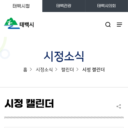
태백시청
태백관광
태백시의회
주메뉴
시정소식
홈
시정소식
캘린더
시정 캘린더
시정 캘린더