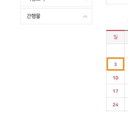
간행물
일
시정소식>시정 캘린더 게시판의 (2024년 11월) 달력형태로 일정명, 일정내용을 제공합니다.
3
10
17
24