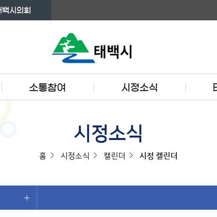
태백시의회
소통참여
시정소식
시정소식
홈
시정소식
캘린더
시정 캘린더