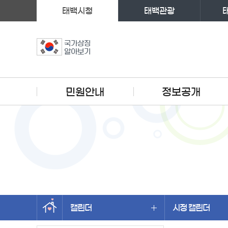
태백시청
태백관광
국가상징
알아보기
주메뉴
민원안내
정보공개
캘린더
시정 캘린더
왼쪽메뉴