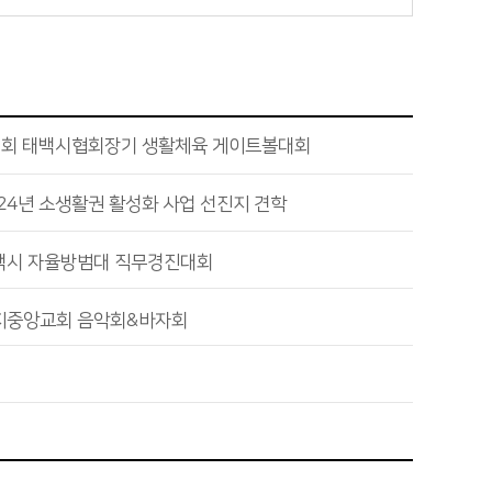
9회 태백시협회장기 생활체육 게이트볼대회
24년 소생활권 활성화 사업 선진지 견학
백시 자율방범대 직무경진대회
지중앙교회 음악회&바자회