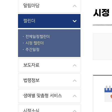
알림마당
시정
캘린더
전체일정캘린더
시정 캘린더
게시물 검색
주간일정
보도자료
법령정보
생애별 맞춤형 서비스
시정소식