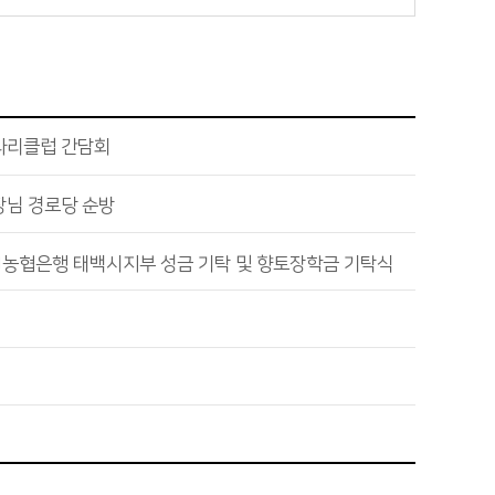
타리클럽 간담회
장님 경로당 순방
H농협은행 태백시지부 성금 기탁 및 향토장학금 기탁식