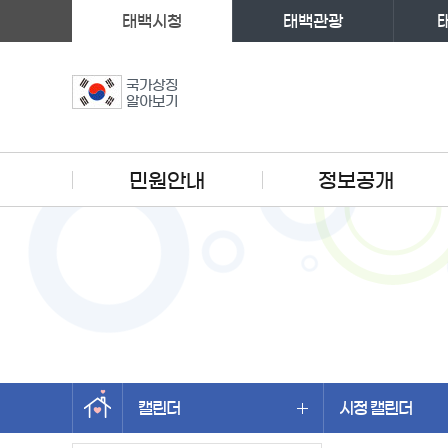
태백시청
태백관광
국가상징
알아보기
주메뉴
민원안내
정보공개
캘린더
시정 캘린더
왼쪽메뉴