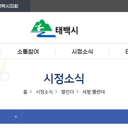
태백시의회
소통참여
시정소식
시정소식
홈
시정소식
캘린더
시정 캘린더