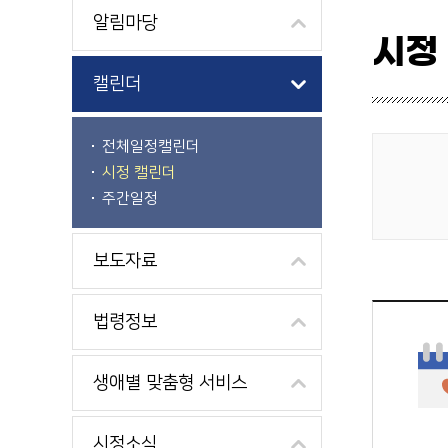
알림마당
시정
캘린더
전체일정캘린더
시정 캘린더
게시물 검색
주간일정
보도자료
법령정보
생애별 맞춤형 서비스
시정소식