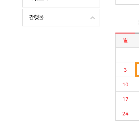
간행물
일
시정소식>시정 캘린더 게시판의 (2024년 11월) 달력형태로 일정명, 일정내용을 제공합니다.
3
10
17
24