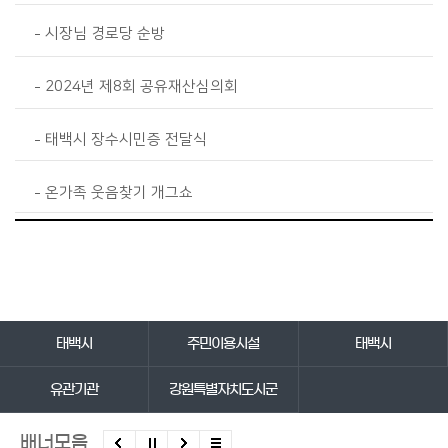
시장님 경로당 순방
2024년 제8회 공유재산심의회
태백시 장수시민증 전달식
온가족 웃음찾기 개그쇼
바로가기 서비스
태백시
주민이용시설
태백시
유관기관
강원특별자치도시군
배너모음