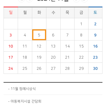
일
월
화
수
목
금
토
시정소식>시정 캘린더 게시판의 (2024년 11월) 달력형태로 일정명, 일정내용을 제공합니다.
1
2
3
4
5
6
7
8
9
10
11
12
13
14
15
16
17
18
19
20
21
22
23
24
25
26
27
28
29
30
11월 정례시상식
아동복지시설 간담회