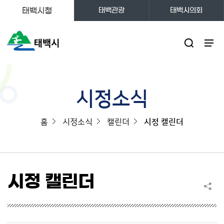
태백시청
태백관광
태백시의회
주메뉴
시정소식
홈
시정소식
캘린더
시정 캘린더
시정 캘린더