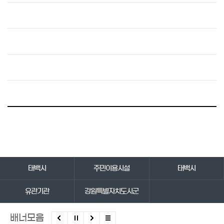
바로가기 서비스
태백시
주민이용시설
태백시
유관기관
강원특별자치도시군
배너모음