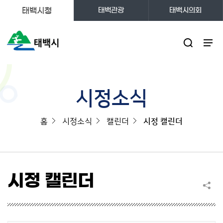
태백시청
태백관광
태백시의회
주메뉴
시정소식
홈
시정소식
캘린더
시정 캘린더
시정 캘린더