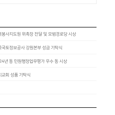
역봉사지도원 위촉장 전달 및 모범경로당 시상
국국토정보공사 강원본부 성금 기탁식
24년 동 민원행정업무평가 우수 동 시상
지교회 성품 기탁식