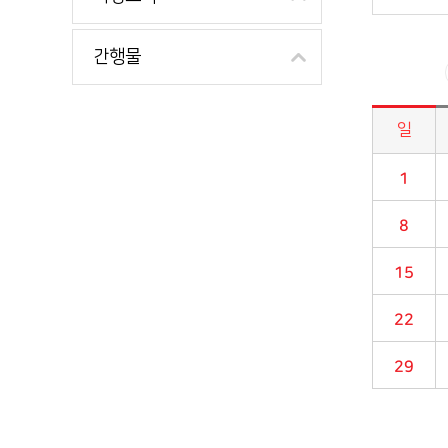
간행물
일
시정소식>시정 캘린더 게시판의 (2024년 12월) 달력형태로 일정명, 일정내용을 제공합니다.
1
8
15
22
29