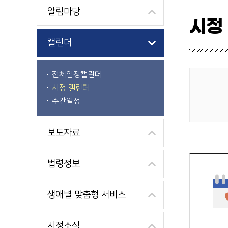
알림마당
시정
캘린더
전체일정캘린더
시정 캘린더
게시물 검색
주간일정
보도자료
법령정보
생애별 맞춤형 서비스
시정소식