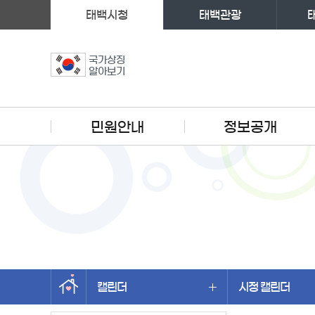
태백시청
태백관광
국가상징
알아보기
주메뉴
민원안내
정보공개
캘린더
시정 캘린더
왼쪽메뉴