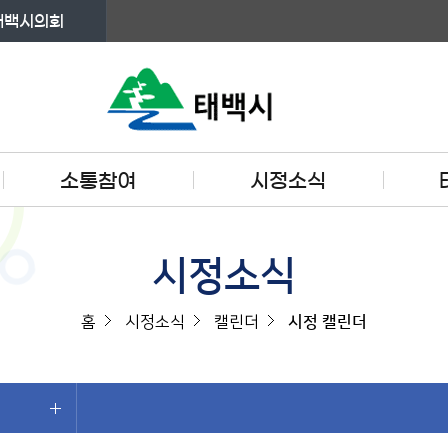
태백시의회
소통참여
시정소식
시정소식
홈
시정소식
캘린더
시정 캘린더