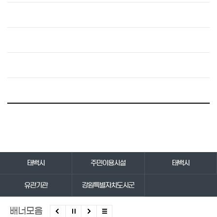
바로가기 서비스
태백시
주민이용시설
태백시
유관기관
강원특별자치도시군
배너모음