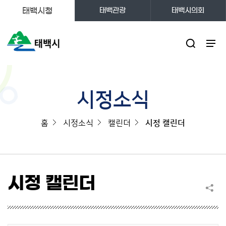
태백시청
태백관광
태백시의회
주메뉴
시정소식
홈
시정소식
캘린더
시정 캘린더
시정 캘린더