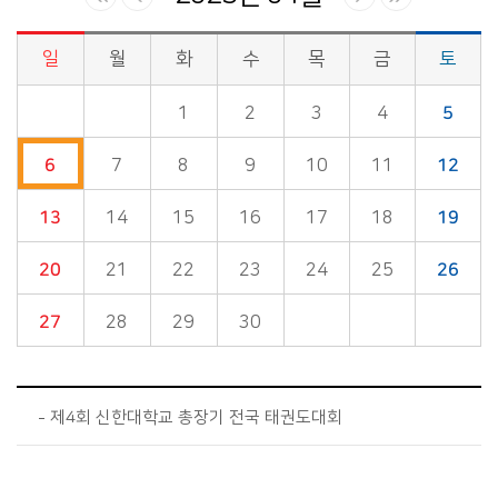
일
월
화
수
목
금
토
시정소식>시정 캘린더 게시판의 (2025년 04월) 달력형태로 일정명, 일정내용을 제공합니다.
1
2
3
4
5
6
7
8
9
10
11
12
13
14
15
16
17
18
19
20
21
22
23
24
25
26
27
28
29
30
제4회 신한대학교 총장기 전국 태권도대회