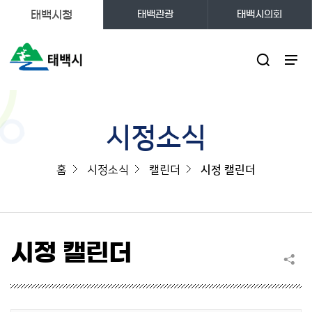
태백시청
태백관광
태백시의회
주메뉴
시정소식
홈
시정소식
캘린더
시정 캘린더
시정 캘린더