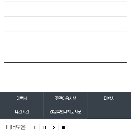
바로가기 서비스
태백시
주민이용시설
태백시
유관기관
강원특별자치도시군
배너모음