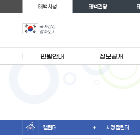
태백시청
태백관광
국가상징
알아보기
주메뉴
민원안내
정보공개
캘린더
시정 캘린더
왼쪽메뉴