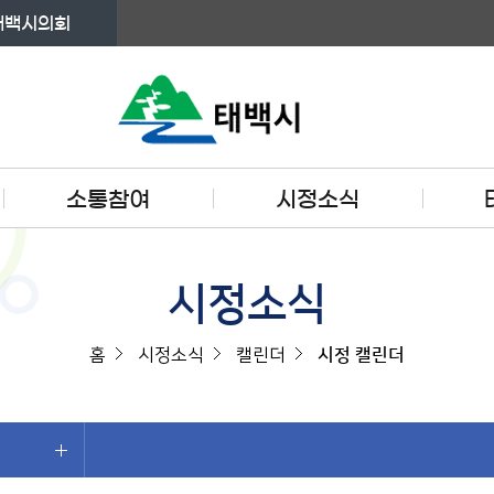
태백시의회
소통참여
시정소식
시정소식
홈
시정소식
캘린더
시정 캘린더