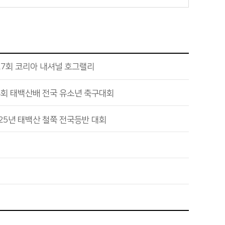
27회 코리아 내셔널 호그랠리
4회 태백산배 전국 유소년 축구대회
25년 태백산 철쭉 전국등반 대회