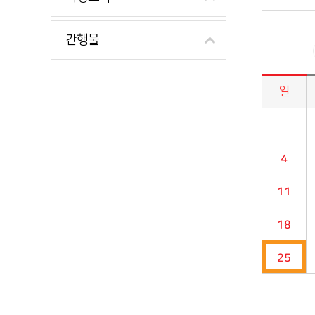
간행물
일
시정소식>시정 캘린더 게시판의 (2025년 05월) 달력형태로 일정명, 일정내용을 제공합니다.
4
11
18
25