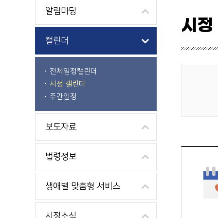
알림마당
시정
캘린더
전체일정캘린더
시정 캘린더
게시물 검색
주간일정
보도자료
법령정보
생애별 맞춤형 서비스
시정소식