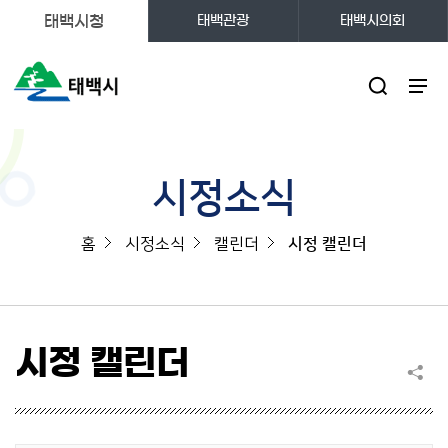
태백시청
태백관광
태백시의회
주메뉴
시정소식
홈
시정소식
캘린더
시정 캘린더
시정 캘린더