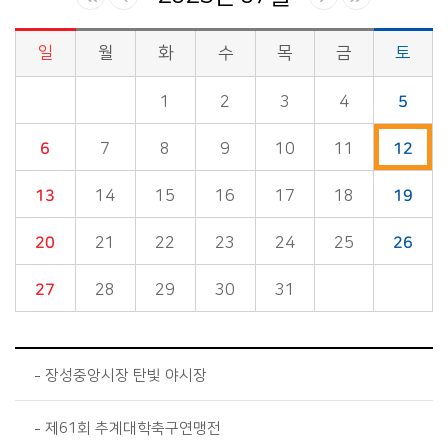
일
월
화
수
목
금
토
시정소식>시정 캘린더 게시판의 (2025년 07월) 달력형태로 일정명, 일정내용을 제공합니다.
1
2
3
4
5
6
7
8
9
10
11
12
13
14
15
16
17
18
19
20
21
22
23
24
25
26
27
28
29
30
31
장성중앙시장 탄빛 야시장
제61회 추계대학축구연맹전