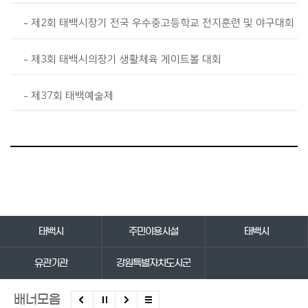
제2회 태백시장기 전국 우수중고등학교 전지훈련 및 야구대회
제3회 태백시의장기 생활체육 게이트볼 대회
제37회 태백예술제
바로가기 서비스
태백시
주민이용시설
태백시
유관기관
강원특별자치도시군
배너모음