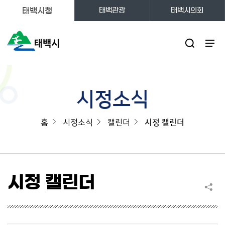
태백시청
태백관광
태백시의회
주메뉴
시정소식
홈
시정소식
캘린더
시정 캘린더
시정 캘린더