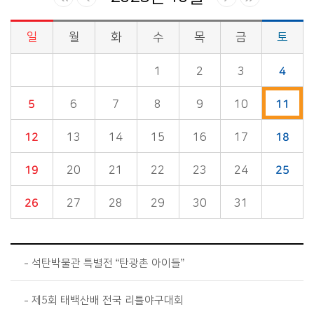
일
월
화
수
목
금
토
시정소식>시정 캘린더 게시판의 (2025년 10월) 달력형태로 일정명, 일정내용을 제공합니다.
1
2
3
4
5
6
7
8
9
10
11
12
13
14
15
16
17
18
19
20
21
22
23
24
25
26
27
28
29
30
31
석탄박물관 특별전 “탄광촌 아이들”
제5회 태백산배 전국 리틀야구대회