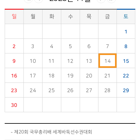
일
월
화
수
목
금
토
시정소식>시정 캘린더 게시판의 (2025년 11월) 달력형태로 일정명, 일정내용을 제공합니다.
1
2
3
4
5
6
7
8
9
10
11
12
13
14
15
16
17
18
19
20
21
22
23
24
25
26
27
28
29
30
제20회 국무총리배 세계바둑선수권대회