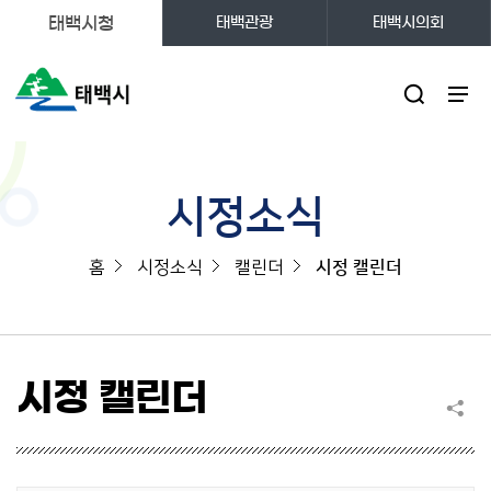
태백시청
태백관광
태백시의회
주메뉴
시정소식
홈
시정소식
캘린더
시정 캘린더
시정 캘린더